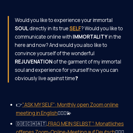
Would you like to experience your immortal
SOUL
directly in its true
SELF
? Would you like to
communicate online with
IMMORTALITY
in the
here and now? And would you also like to
convince yourself of the wonderful
REJUVENATION
of the garment of my immortal
soul and experience for yourself how you can
obviously live against time❓
👉
"ASK MY SELF": Monthly open Zoom online
meeting in English
🤷‍♀️✨💫
🇩🇪🇨🇭🇦🇹
„FRAG MEIN SELBST”: Monatliches
offenes Zoom-Online-Meeting auf Deutsch
🤷‍♀️✨