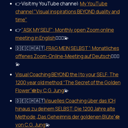
👉Visit my YouTube channel:
My YouTube
channel "Visual inspirations BEYOND duality and
time"
👉
"ASK MY SELF": Monthly open Zoom online
meeting in English
🤷‍♀️✨💫
🇩🇪🇨🇭🇦🇹
„FRAG MEIN SELBST”: Monatliches
offenes Zoom-Online-Meeting auf Deutsch
🤷‍♀️✨
💫
Visual Coaching BEYOND the I to your SELF: The
1200 year old method “The Secret of the Golden
Flower”🪷by C.G. Jung
💫
🇩🇪🇨🇭🇦🇹
Visuelles Coaching über das ICH
hinaus zu deinem SELBST: Die 1200 Jahre alte
Methode „Das Geheimnis der goldenen Blüte”🪷
von C.G. Jung
💫