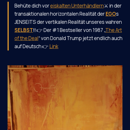
Behüte dich vor
eiskalten Unterhändlern
⚔️ in der
transaktionalen horizontalen Realität der
EGO
s
JENSEITS der vertikalen Realität unseres wahren
SELBST
‼️ 👉 Der #1 Bestseller von 1987 „
The Art
of the Deal
“ von Donald Trump jetzt endlich auch
auf Deutsch 👉
Link