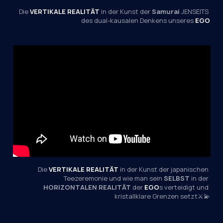
Die 
VERTIKALE REALITÄT
 in der Kunst der 
Samurai
 JENSEITS 
des dual-kausalen Denkens unseres 
EGO
Die 
VERTIKALE REALITÄT
 in der Kunst der japanischen 
Teezeremonie und wie man sein 
SELBST
 in der 
HORIZONTALEN REALITÄT
 der 
EGO
s verteidigt und 
kristallklare Grenzen setzt⚔️💫