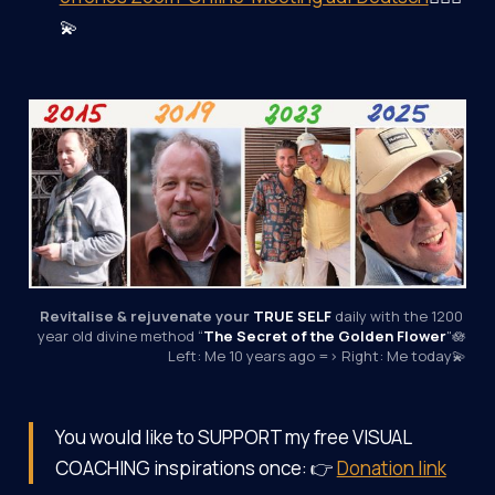
💫
Revitalise & rejuvenate your 
TRUE SELF
 daily with the 1200 
year old divine method “
The Secret of the Golden Flower
"🪷
Left: Me 10 years ago => Right: Me today💫
You would like to SUPPORT my free VISUAL
COACHING inspirations once: 👉
Donation link