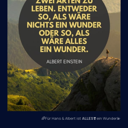
🌈Für Hans & Albert ist 
ALLES❣️
 ein Wunder💫