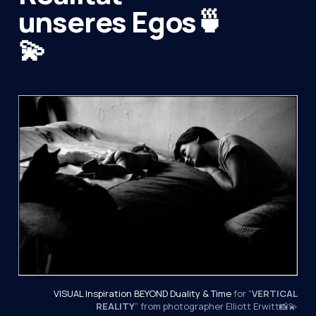
unseres Egos🍵
💫
VISUAL Inspiration BEYOND Duality & Time
 for “
VERTICAL
REALITY
” from photographer Elliott Erwitt📸💫