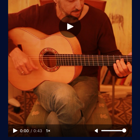
0:00
/
0:43
1×